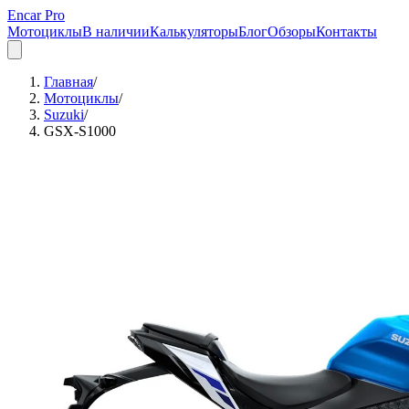
Encar Pro
Мотоциклы
В наличии
Калькуляторы
Блог
Обзоры
Контакты
Главная
/
Мотоциклы
/
Suzuki
/
GSX-S1000