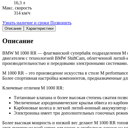
16,3 л
Макс. скорость
314 км/ч
Узнать наличие и сроки
Позвонить
Описание
Характеристики
Описание
BMW M 1000 RR — флагманский супербайк подразделения M о
двигателем с технологией BMW ShiftCam, облегченной литий-
производительностью и передовыми электронными системами.
M 1000 RR – это произведение искусства в стиле M performance
Более спортивная настройка компонентов, предназначенные для
Ключевые отличия M 1000 RR:
Титановые клапана и более высокая степень сжатия позв
Увеличенные аэродинамические крылья обвеса из карбо
Карбоновые колеса и легкий литий-ионный аккумулятор п
Электроника имеет три дополнительных гоночных режим
Более высокая мощность и низкий вес делают M 1000 RR топо
этот лучшим из всей серии для гонок и свободных заездах на