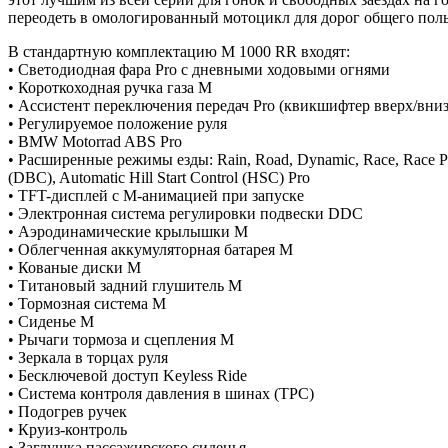
переодеть в омологированный мотоцикл для дорог общего поль
В стандартную комплектацию M 1000 RR входят:
• Светодиодная фара Pro с дневными ходовыми огнями
• Короткоходная ручка газа M
• Ассистент переключения передач Pro (квикшифтер вверх/вниз
• Регулируемое положение руля
• BMW Motorrad ABS Pro
• Расширенные режимы езды: Rain, Road, Dynamic, Race, Race Pro 1
(DBC), Automatic Hill Start Control (HSC) Pro
• TFT-дисплей с M-анимацией при запуске
• Электронная система регулировки подвески DDC
• Аэродинамические крылышки M
• Облегченная аккумуляторная батарея M
• Кованые диски M
• Титановый задний глушитель M
• Тормозная система M
• Сиденье M
• Рычаги тормоза и сцепления M
• Зеркала в торцах руля
• Бесключевой доступ Keyless Ride
• Система контроля давления в шинах (TPC)
• Подогрев ручек
• Круиз-контроль
• Заглушка пассажирского сиденья