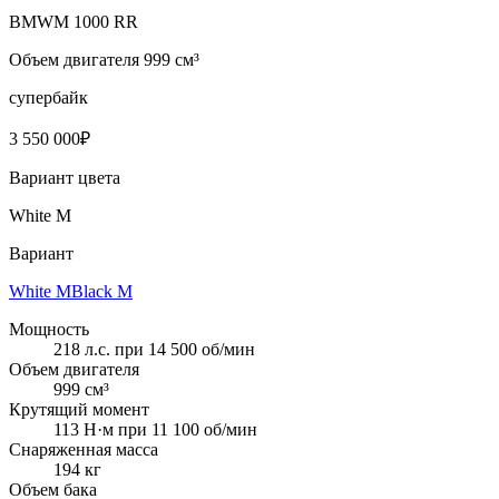
BMW
M 1000 RR
Объем двигателя 999 см³
супербайк
3 550 000
₽
Вариант цвета
White M
Вариант
White M
Black M
Мощность
218 л.с. при 14 500 об/мин
Объем двигателя
999 см³
Крутящий момент
113 Н·м при 11 100 об/мин
Снаряженная масса
194 кг
Объем бака