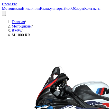
Encar Pro
Мотоциклы
В наличии
Калькуляторы
Блог
Обзоры
Контакты
Главная
/
Мотоциклы
/
BMW
/
M 1000 RR