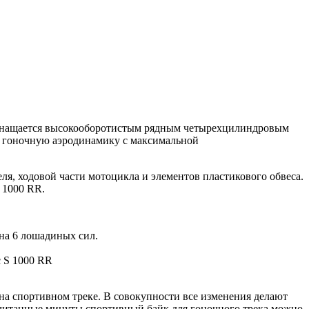
снащается высокооборотистым рядным четырехцилиндровым
т гоночную аэродинамику с максимальной
еля, ходовой части мотоцикла и элементов пластикового обвеса.
 1000 RR.
на 6 лошадиных сил.
с S 1000 RR
а спортивном треке. В совокупности все изменения делают
 считанные минуты спортивный байк для гоночного трека можно