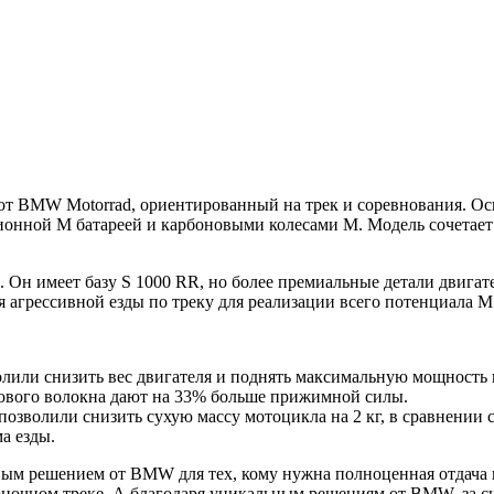
т BMW Motorrad, ориентированный на трек и соревнования. О
ионной M батареей и карбоновыми колесами M. Модель сочетае
. Он имеет базу S 1000 RR, но более премиальные детали двигат
 агрессивной езды по треку для реализации всего потенциала M
олили снизить вес двигателя и поднять максимальную мощность 
нового волокна дают на 33% больше прижимной силы.
озволили снизить сухую массу мотоцикла на 2 кг, в сравнении 
а езды.
вым решением от BMW для тех, кому нужна полноценная отдача н
 гоночном треке. А благодаря уникальным решениям от BMW, за