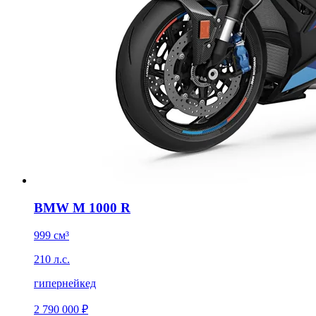
BMW M 1000 R
999 см³
210 л.с.
гипернейкед
2 790 000 ₽